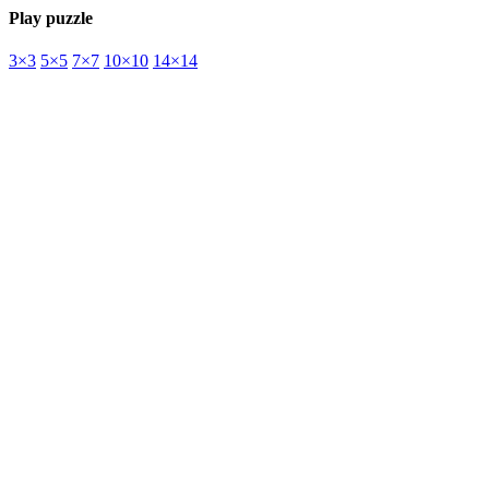
Play puzzle
3×3
5×5
7×7
10×10
14×14