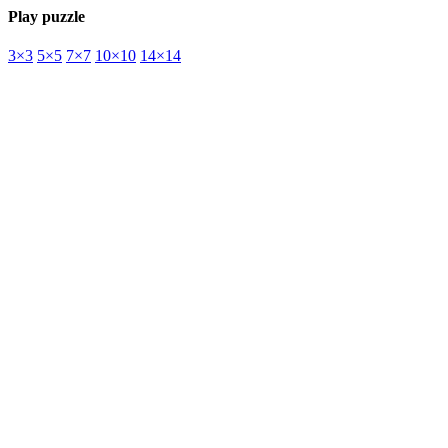
Play puzzle
3×3
5×5
7×7
10×10
14×14