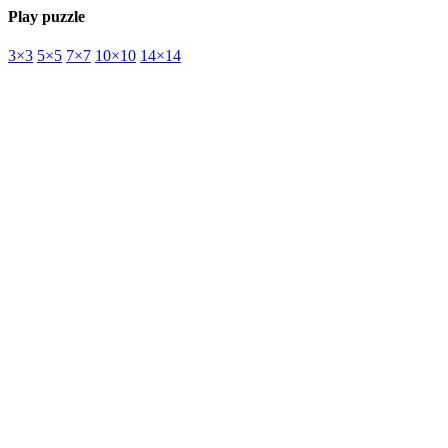
Play puzzle
3×3
5×5
7×7
10×10
14×14