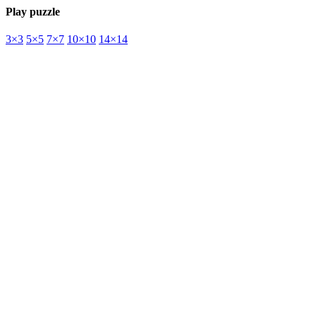
Play puzzle
3×3
5×5
7×7
10×10
14×14