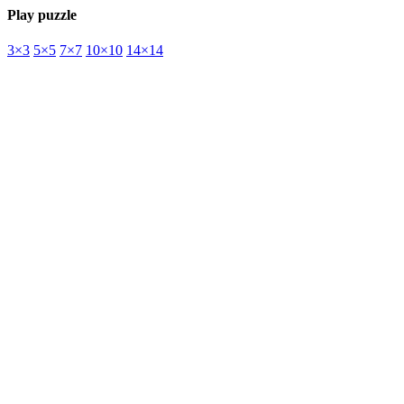
Play puzzle
3×3
5×5
7×7
10×10
14×14