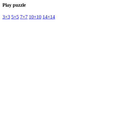
Play puzzle
3×3
5×5
7×7
10×10
14×14