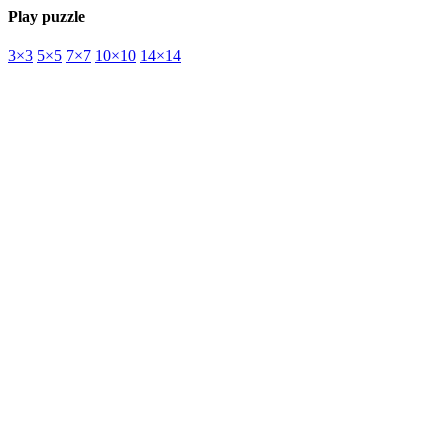
Play puzzle
3×3
5×5
7×7
10×10
14×14