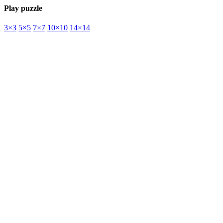
Play puzzle
3×3
5×5
7×7
10×10
14×14