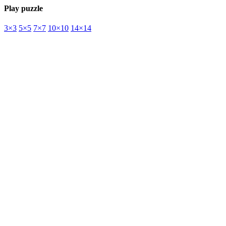
Play puzzle
3×3
5×5
7×7
10×10
14×14